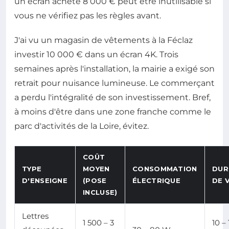
un écran acheté 8 000 € peut être inutilisable si
vous ne vérifiez pas les règles avant.
J'ai vu un magasin de vêtements à la Féclaz
investir 10 000 € dans un écran 4K. Trois
semaines après l'installation, la mairie a exigé son
retrait pour nuisance lumineuse. Le commerçant
a perdu l'intégralité de son investissement. Bref,
à moins d'être dans une zone franche comme le
parc d'activités de la Loire, évitez.
COÛT
TYPE
MOYEN
CONSOMMATION
DUR
D'ENSEIGNE
(POSE
ÉLECTRIQUE
DE V
INCLUSE)
Lettres
1 500 – 3
10 – 