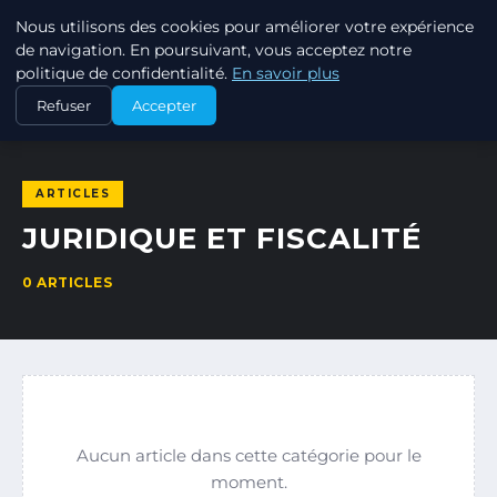
Nous utilisons des cookies pour améliorer votre expérience
MIRIDAN WEB
de navigation. En poursuivant, vous acceptez notre
SOLUTIONS WEB PROFESSIONNELLES
politique de confidentialité.
En savoir plus
Refuser
Accepter
ACCUEIL
JURIDIQUE ET FISCALITÉ
ARTICLES
JURIDIQUE ET FISCALITÉ
0 ARTICLES
Aucun article dans cette catégorie pour le
moment.