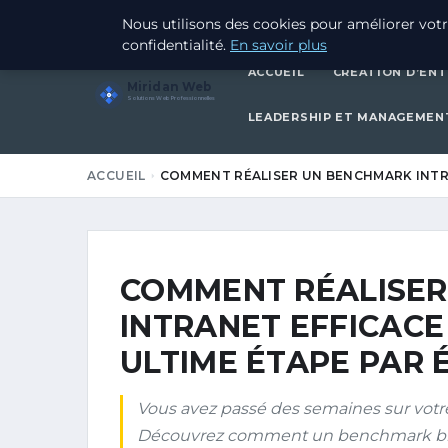
20 JUIN 2026
Nous utilisons des cookies pour améliorer votr
confidentialité.
En savoir plus
ACCUEIL
CRÉATION D’ENT
Miridan Web
Solutions Web Professionnelles
LEADERSHIP ET MANAGEMEN
ACCUEIL
COMMENT RÉALISER UN BENCHMARK INTR
COMMENT RÉALISE
INTRANET EFFICACE 
ULTIME ÉTAPE PAR 
Vous avez passé des semaines sur votre i
Découvrez comment un benchmark bien