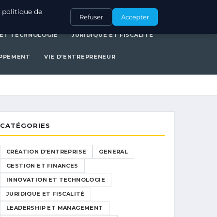
ERAL
GESTION ET FINANCES
INNOVATION ET TECHNOLOGIE
 politique de
Refuser
Accepter
 ET TECHNOLOGIE
JURIDIQUE ET FISCALITÉ
OPPEMENT
VIE D’ENTREPRENEUR
CATÉGORIES
CRÉATION D’ENTREPRISE
GENERAL
GESTION ET FINANCES
INNOVATION ET TECHNOLOGIE
JURIDIQUE ET FISCALITÉ
LEADERSHIP ET MANAGEMENT