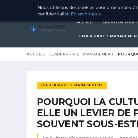
10 MARS 2026
Nous utilisons des cookies pour améliorer votr
confidentialité.
En savoir plus
ACCUEIL
CRÉATION D’ENT
Miridan Web
Solutions Web Professionnelles
LEADERSHIP ET MANAGEMEN
ACCUEIL
LEADERSHIP ET MANAGEMENT
POURQUOI
LEADERSHIP ET MANAGEMENT
POURQUOI LA CULTU
ELLE UN LEVIER DE
SOUVENT SOUS-EST