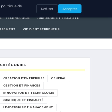
ERAL
GESTION ET FINANCES
INNOVATION ET TECHNOLOGIE
 politique de
Refuser
Accepter
 ET TECHNOLOGIE
JURIDIQUE ET FISCALITÉ
OPPEMENT
VIE D’ENTREPRENEUR
CATÉGORIES
CRÉATION D’ENTREPRISE
GENERAL
GESTION ET FINANCES
INNOVATION ET TECHNOLOGIE
JURIDIQUE ET FISCALITÉ
LEADERSHIP ET MANAGEMENT