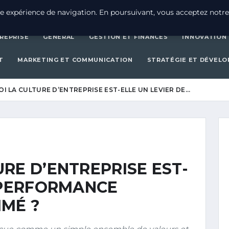
CRÉATION D’ENTREPRISE
GEN
e expérience de navigation. En poursuivant, vous acceptez notre
REPRISE
GENERAL
GESTION ET FINANCES
INNOVATION
T
MARKETING ET COMMUNICATION
STRATÉGIE ET DÉVEL
 LA CULTURE D’ENTREPRISE EST-ELLE UN LEVIER DE…
RE D’ENTREPRISE EST-
 PERFORMANCE
IMÉ ?