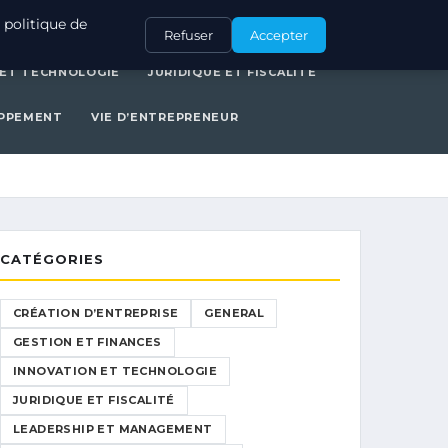
ERAL
GESTION ET FINANCES
INNOVATION ET TECHNOLOGIE
 politique de
Refuser
Accepter
 ET TECHNOLOGIE
JURIDIQUE ET FISCALITÉ
OPPEMENT
VIE D’ENTREPRENEUR
CATÉGORIES
CRÉATION D’ENTREPRISE
GENERAL
GESTION ET FINANCES
INNOVATION ET TECHNOLOGIE
JURIDIQUE ET FISCALITÉ
LEADERSHIP ET MANAGEMENT