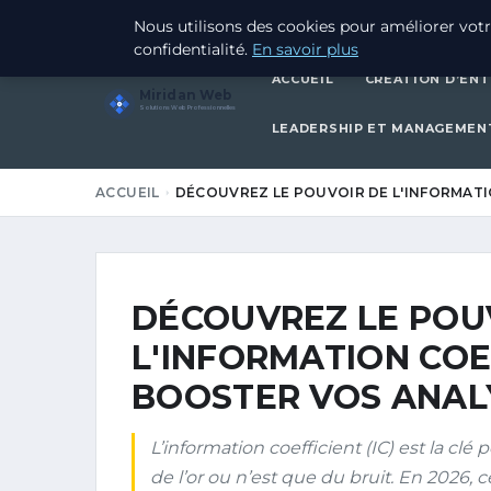
5 JUILLET 2026
Nous utilisons des cookies pour améliorer votr
confidentialité.
En savoir plus
ACCUEIL
CRÉATION D’ENT
Miridan Web
Solutions Web Professionnelles
LEADERSHIP ET MANAGEMEN
ACCUEIL
DÉCOUVREZ LE POUVOIR DE L'INFORMATI
DÉCOUVREZ LE POU
L'INFORMATION COE
BOOSTER VOS ANALY
L’information coefficient (IC) est la clé
de l’or ou n’est que du bruit. En 2026,