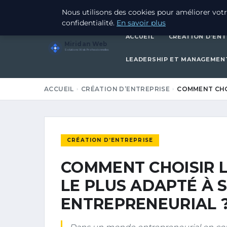
27 FÉVRIER 2026
Nous utilisons des cookies pour améliorer votr
confidentialité.
En savoir plus
ACCUEIL
CRÉATION D’ENT
Miridan Web
Solutions Web Professionnelles
LEADERSHIP ET MANAGEMEN
ACCUEIL
CRÉATION D’ENTREPRISE
COMMENT CHOI
CRÉATION D’ENTREPRISE
COMMENT CHOISIR L
LE PLUS ADAPTÉ À 
ENTREPRENEURIAL 