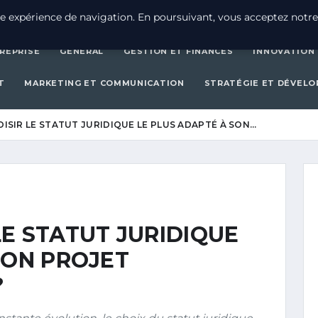
CRÉATION D’ENTREPRISE
GEN
e expérience de navigation. En poursuivant, vous acceptez notre
REPRISE
GENERAL
GESTION ET FINANCES
INNOVATION
T
MARKETING ET COMMUNICATION
STRATÉGIE ET DÉVEL
SIR LE STATUT JURIDIQUE LE PLUS ADAPTÉ À SON…
E STATUT JURIDIQUE
SON PROJET
?