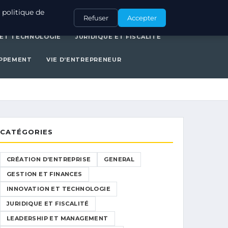
ERAL
GESTION ET FINANCES
INNOVATION ET TECHNOLOGIE
 politique de
Refuser
Accepter
 ET TECHNOLOGIE
JURIDIQUE ET FISCALITÉ
OPPEMENT
VIE D’ENTREPRENEUR
CATÉGORIES
CRÉATION D’ENTREPRISE
GENERAL
GESTION ET FINANCES
INNOVATION ET TECHNOLOGIE
JURIDIQUE ET FISCALITÉ
LEADERSHIP ET MANAGEMENT