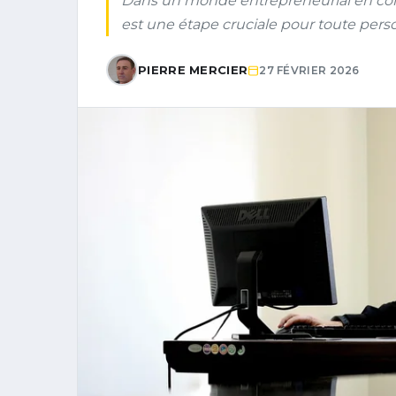
Dans un monde entrepreneurial en const
est une étape cruciale pour toute pers
PIERRE MERCIER
27 FÉVRIER 2026