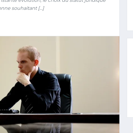
ante évolution, le choix du statut juridique
onne souhaitant […]